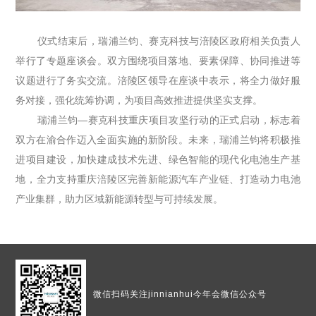
仪式结束后，瑞浦兰钧、赛克科技与涪陵区政府相关负责人
举行了专题座谈会。双方围绕项目落地、要素保障、协同推进等
议题进行了务实交流。涪陵区领导在座谈中表示，将全力做好服
务对接，强化统筹协调，为项目高效推进提供坚实支撑。
瑞浦兰钧—赛克科技重庆项目攻坚行动的正式启动，标志着
双方在渝合作迈入全面实施的新阶段。未来，瑞浦兰钧将积极推
进项目建设，加快建成技术先进、绿色智能的现代化电池生产基
地，全力支持重庆涪陵区完善新能源汽车产业链、打造动力电池
产业集群，助力区域新能源转型与可持续发展。
微信扫码
关注jinnianhui今年会微信公众号