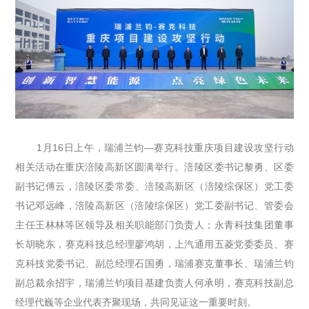
1月16日上午，瑞浦兰钧—赛克科技重庆项目建设攻坚行动
相关活动在重庆涪陵高新区圆满举行。涪陵区委书记黎勇、区委
副书记傅云，涪陵区委常委、涪陵高新区（涪陵综保区）党工委
书记邓远峰，涪陵高新区（涪陵综保区）党工委副书记、管委会
主任王林林等区领导及相关职能部门负责人；永青科技集团董事
长胡晓东，赛克科技总经理廖鸿胡，上汽通用五菱党委委员、赛
克科技党委书记、副总经理石国勇，瑞浦赛克董事长、瑞浦兰钧
副总裁余招宇，瑞浦兰钧项目基建负责人何承明，赛克科技副总
经理代巍等企业代表齐聚现场，共同见证这一重要时刻。